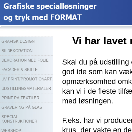
Vi har lave
GRAFISK DESIGN
BILDEKORATION
Skal du på udstilling 
DEKORATION MED FOLIE
FACADER & SKILTE
god ide som kan væ
UV PRINT/PROMOTIONART.
opmærksomhed omkrin
UDSTILLINGSMATERIALER
kan vi i de fleste til
PRINT PÅ TEXTILER
med løsningen.
GRAVERING PÅ GLAS
SPECIAL
F.eks. har vi produc
KONSTRUKTIONER
krus, der vakte en 
WEBSHOP