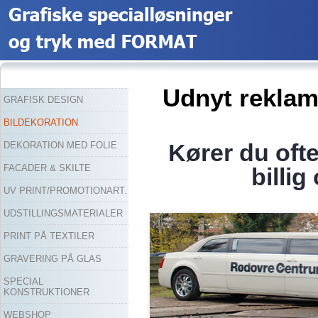
Udnyt reklam
GRAFISK DESIGN
BILDEKORATION
Kører du ofte 
DEKORATION MED FOLIE
FACADER & SKILTE
billig
UV PRINT/PROMOTIONART.
UDSTILLINGSMATERIALER
PRINT PÅ TEXTILER
GRAVERING PÅ GLAS
SPECIAL
KONSTRUKTIONER
WEBSHOP